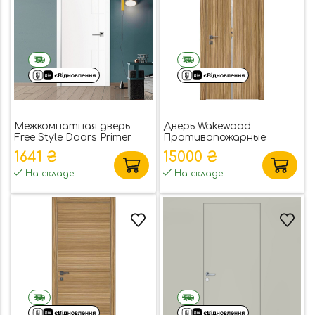
Межкомнатная дверь
Дверь Wakewood
Free Style Doors Primer
Противопожарные
White 6 под покраску
Deluxe 01
1641 ₴
15000 ₴
На складе
На складе