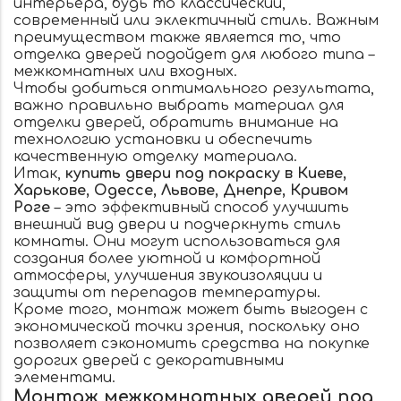
интерьера, будь то классический,
современный или эклектичный стиль. Важным
преимуществом также является то, что
отделка дверей подойдет для любого типа –
межкомнатных или входных.
Чтобы добиться оптимального результата,
важно правильно выбрать материал для
отделки дверей, обратить внимание на
технологию установки и обеспечить
качественную отделку материала.
Итак,
купить двери под покраску в Киеве,
Харькове, Одессе, Львове, Днепре, Кривом
Роге
– это эффективный способ улучшить
внешний вид двери и подчеркнуть стиль
комнаты. Они могут использоваться для
создания более уютной и комфортной
атмосферы, улучшения звукоизоляции и
защиты от перепадов температуры.
Кроме того, монтаж может быть выгоден с
экономической точки зрения, поскольку оно
позволяет сэкономить средства на покупке
дорогих дверей с декоративными
элементами.
Монтаж межкомнатных дверей под