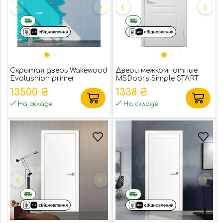
Скрытая дверь Wakewood
Двери межкомнатные
Evolushion primer
MSDoors Simple START
13500 ₴
1338 ₴
На складе
На складе