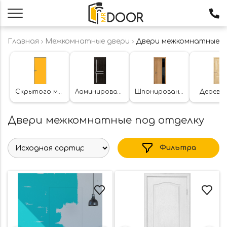
Главная
Межкомнатные двери
Двери межкомнатные п
Скрытого монтажа
Ламинированные
Шпонированные
Деревя
Двери межкомнатные под отделку
Фильтра