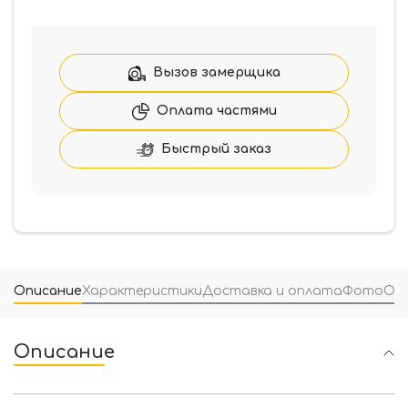
Колпачок
Fimet
3154
F02
Вызов замерщика
для
дверных
Оплата частями
петель,
латунь
Быстрый заказ
мат
(5776)
Описание
Характеристики
Доставка и оплата
Фото
От
Описание