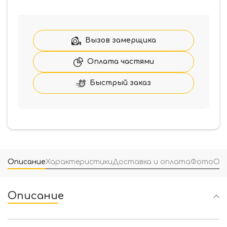
Система
для
складывающихся
дверей
Вызов замерщика
Compack
LP70
Оплата частями
(LFM80)
R
Быстрый заказ
(39516)
Описание
Характеристики
Доставка и оплата
Фото
От
Описание