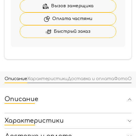
(50128/NS/I)
Вызов замерщика
Оплата частями
Быстрый заказ
Описание
Характеристики
Доставка и оплата
Фото
От
Описание
Характеристики