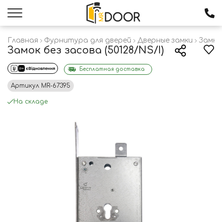
Главная
Фурнитура для дверей
Дверные замки
Замки
Замок без засова (50128/NS/I)
Бесплатная доставка
Артикул
MR-67395
На складе