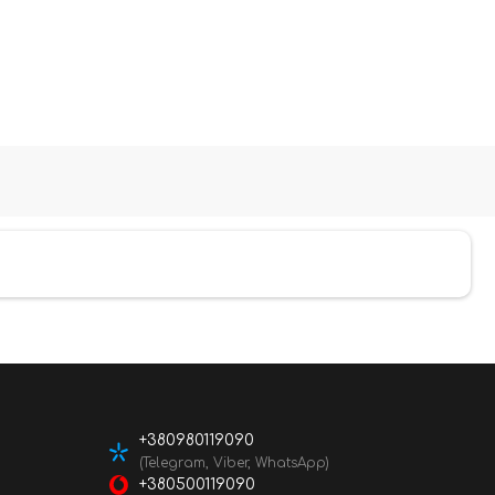
+380980119090
(Telegram, Viber, WhatsApp)
+380500119090