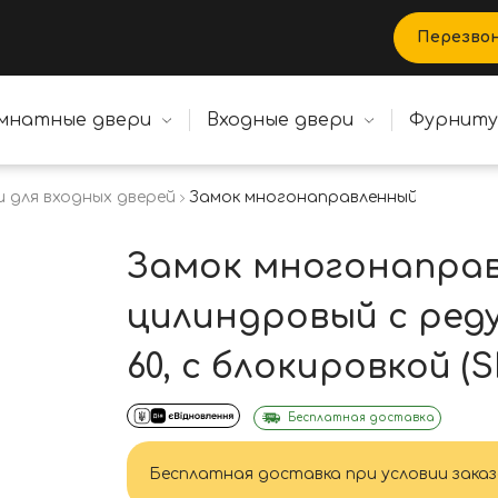
Перезво
мнатные двери
Входные двери
Фурнит
и для входных дверей
Замок многонаправленный, цилиндровы
Замок многонаправ
цилиндровый с реду
60, с блокировкой (S
Бесплатная доставка
Бесплатная доставка при условии заказ