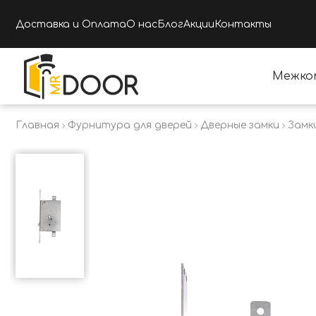
Доставка и Оплата
О нас
Блог
Акции
Контакты
Межко
Главная
Фурнитура для дверей
Дверные замки
Замк