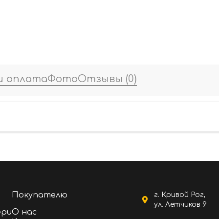
и оплата
Фото
Отзывы
(0)
Покупателю
г. Кривой Рог,
ул. Летчиков 9
ери
О нас