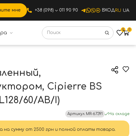
ните мне
+38 (098)
011 90 90
ВХОД
RU
UA
0
0
ура
й с редуктором, Cipierre BS 60, с блокировкой (SL128/60/
ленный,
ктором, Cipierre BS
L128/60/AB/I)
Артикул
MR-67391
На складе
а на сумму от 2500 грн и полной оплаты товара.