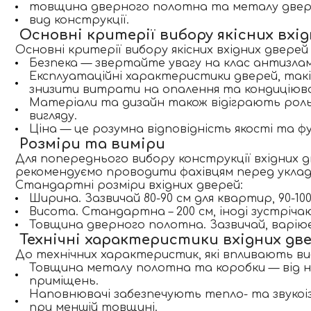
товщина дверного полотна та металу двер
вид конструкції.
Основні критерії вибору якісних вхі
Основні критерії вибору якісних вхідних дверей
Безпека — звертайте увагу на клас антизламн
Експлуатаційні характеристики дверей, такі
знизити витрати на опалення та кондиціюв
Матеріали та дизайн також відіграють роль 
вигляду.
Ціна — це розумна відповідність якості та 
Розміри та виміри
Для попереднього вибору конструкції вхідних 
рекомендуємо проводити фахівцям перед уклад
Стандартні розміри вхідних дверей:
Ширина
. Зазвичай 80-90 см для квартир, 90-10
Висота
. Стандартна – 200 см, іноді зустріча
Товщина дверного полотна
. Зазвичай, варію
Технічні характеристики вхідних дв
До технічних характеристик, які впливають виб
Товщина металу полотна та коробки
— від н
приміщень.
Наповнювачі
забезпечують тепло- та звукоіз
при меншій товщині.