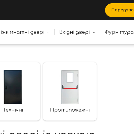
Передзво
іжкімнатні двері
Вхідні двері
Фурнітура
Технічні
Протипожежні