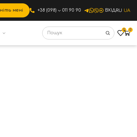
ніть мені
+38 (098)
011 90 90
ВХІД
RU
UA
0
0