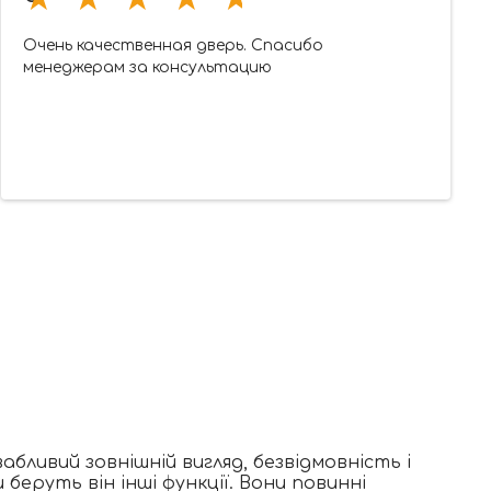
Очень качественная дверь. Спасибо
менеджерам за консультацию
бливий зовнішній вигляд, безвідмовність і
еруть він інші функції. Вони повинні