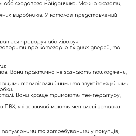
і або сходового майданчика. Можна сказати,
яних виробників. У каталозі представлений
ватися праворуч або ліворуч.
о говорити про категорію вхідних дверей, то
ли:
умов. Вони практично не зазнають пошкоджень,
ращими теплоізоляційними та звукоізоляційними
обки.
 сталі. Вони краще тримають температуру,
в ПВХ, які зазвичай мають металеві вставки
ьш популярними та затребуваними у покупців,