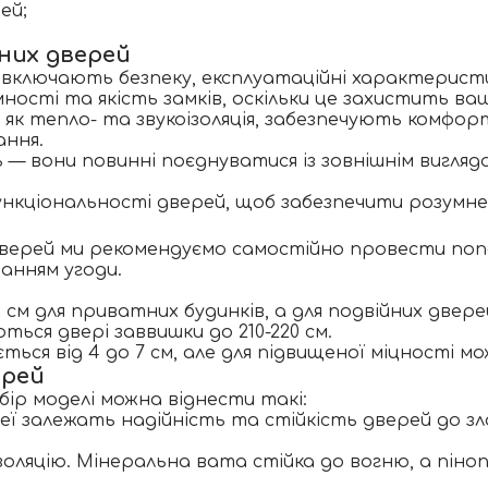
ей;
дних дверей
 включають безпеку, експлуатаційні характеристик
ості та якість замків, оскільки це захистить ваш
 як тепло- та звукоізоляція, забезпечують комф
ання.
— вони повинні поєднуватися із зовнішнім вигля
функціональності дверей, щоб забезпечити розумн
дверей ми рекомендуємо самостійно провести попе
анням угоди.
0 см для приватних будинків, а для подвійних дверей 
ються двері заввишки до 210-220 см.
ється від 4 до 7 см, але для підвищеної міцності мо
ерей
ір моделі можна віднести такі:
еї залежать надійність та стійкість дверей до зл
оляцію. Мінеральна вата стійка до вогню, а пінопо