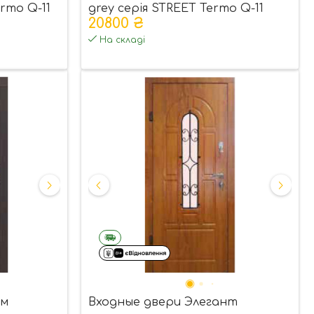
rmo Q-11
grey серія STREET Termo Q-11
20800 ₴
(ковка-скло)
На складі
ум
Входные двери Элегант