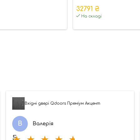
32791 ₴
На складі
Вхідні двері Qdoors Преміум Акцент
В
Валерія
5