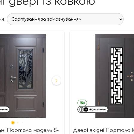
і двері із ковкою
ня
дні Портала модель S-
Двері вхідні Портала M