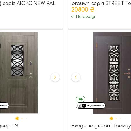
) серія ЛЮКС NEW RAL
brouwn серія STREET Te
20800 ₴
кетом
(ковка-скло)
На складі
двери S
Входные двери Преми