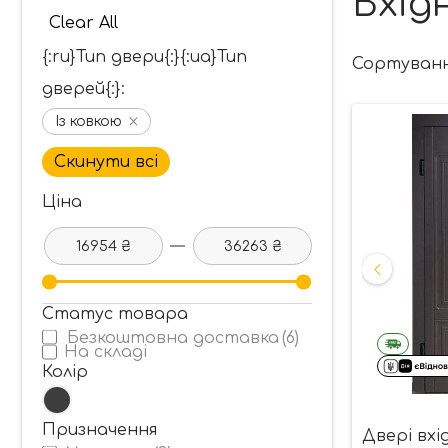
Вхідн
Clear All
{:ru}Тип двери{:}{:ua}Тип
Сортуван
дверей{:}:
Із ковкою
Скинути всі
Ціна
16954 ₴
36263 ₴
Статус товара
Безкоштовна доставка
(6)
На складі
Колір
Призначення
Двері вхі