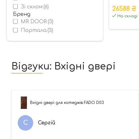
Зі склом
(6)
26588 ₴
Бренд
На складі
MR DOOR
(3)
Портала
(3)
Відгуки: Вхідні двері
Вхідні двері для котеджів FADO D03
С
Сергій