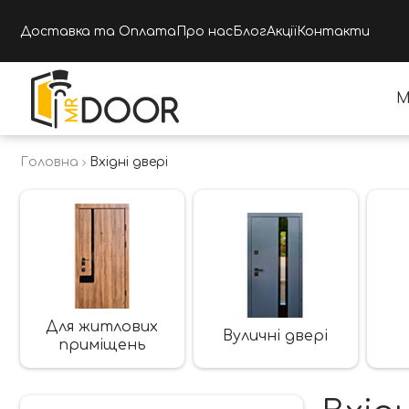
Доставка та Оплата
Про нас
Блог
Акції
Контакти
М
Головна
Вхідні двері
Для житлових
Вуличні двері
приміщень