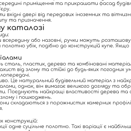
всередині приміщення та прикрашати фасад будівл
єру.
вхідні двері від передових іноземних та вітчизн
типу та призначення.
у каталозі
иди:
 всередину або назовні, ручки можуть розташову
и полотно убік, подібно до конструкцій купе. Якщ
ріалами
 сталь, пластик, дерево та комбіновані матеріа
хист від злому та стійкі до будь-яких погодних 
лопередачі.
иво. Це натуральний будівельний матеріал з найк
алами, однак, він вимагає великого догляду та обр
ти
. Поєднують найкращі властивості дерева та
 злому і пошкоджень.
Вони складаються з порожнистих камерних профілі
я.
х конструкцій:
ції одне суцільне полотно. Такі варіації є найбіл