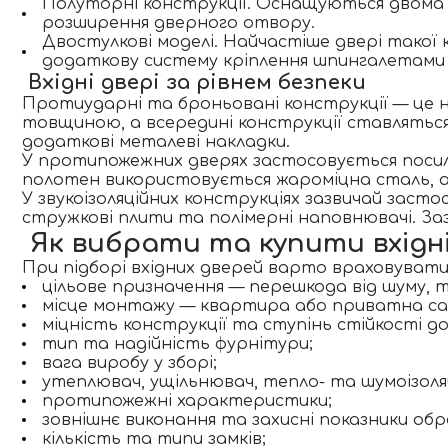
Полуторні конструкції
. Оснащуються двома 
розширення дверного отвору.
Двостулкові моделі
. Найчастіше двері такої
додаткову систему кріплення шпингалетами д
Вхідні двері за рівнем безпеки
Протиударні та броньовані конструкції
— це н
товщиною, а всередині конструкції ставляться
додаткові металеві накладки.
У протипожежних дверях
застосовується посил
полотен використовується жароміцна сталь, а
У звукоізоляційних конструкціях
зазвичай засто
стружкові плити та полімерні наповнювачі. Заз
Як вибрати та купити вхідні
При підборі вхідних дверей варто враховувати
цільове призначення — перешкода від шуму, те
місце монтажу — квартира або приватна са
міцність конструкції та ступінь стійкості до
тип та надійність фурнітури;
вага виробу у зборі;
утеплювач, ущільнювач, тепло- та шумоізоляц
протипожежні характеристики;
зовнішнє виконання та захисні показники обр
кількість та типи замків;