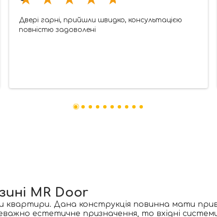
Двері гарні, прийшли швидко, консультацією
повністю задоволені
зині MR Door
чи квартири. Дана конструкція повинна мати прива
еважно естетичне призначення, то вхідні системи б