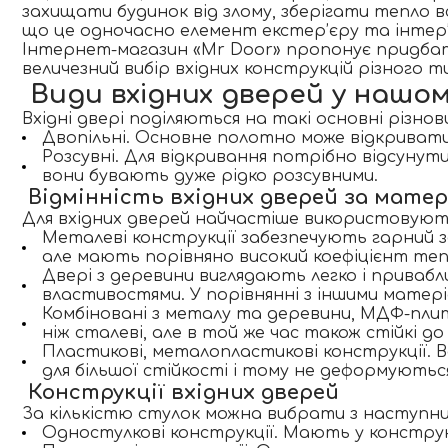
захищати будинок від злому, зберігати тепло 
що це одночасно елемент екстер’єру та інтер’
Інтернет-магазин «Mr Door» пропонує придбати 
величезний вибір вхідних конструкцій різного 
Види вхідних дверей у нашом
Вхідні двері поділяються на такі основні різнов
Двопільні
. Основне полотно може відкривати
Розсувні
. Для відкривання потрібно відсунут
вони бувають дуже рідко розсувними.
Відмінність вхідних дверей за мате
Для вхідних дверей найчастіше використовують
Металеві конструкції
забезпечують гарний за
але мають порівняно високий коефіцієнт теп
Двері з деревини
виглядають легко і привабл
властивостями. У порівнянні з іншими матері
Комбіновані з металу та деревини, МДФ-пли
ніж сталеві, але в той же час також стійкі до
Пластикові, металопластикові конструкції
. 
для більшої стійкості і тому не деформуютьс
Конструкції вхідних дверей
За кількістю стулок можна вибрати з наступни
Одностулкові конструкції
. Мають у конструк