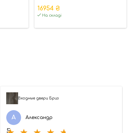
16954 ₴
На складі
Входные двери Бриз
А
Александр
5