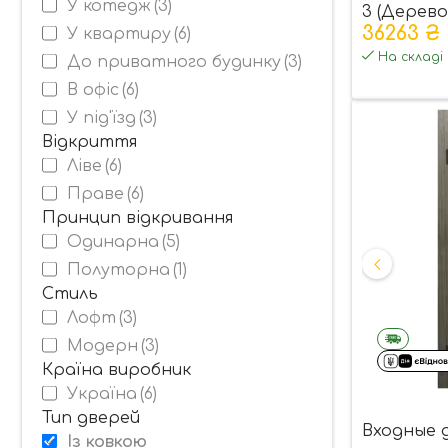
У котедж
(3)
3 (Дерево
36263 ₴
У квартиру
(6)
зі склопа
На складі
До приватного будинку
(3)
В офіс
(6)
У під'їзд
(3)
Відкриття
Ліве
(6)
Праве
(6)
Принцип відкривання
Одинарна
(5)
Полуторна
(1)
Стиль
Лофт
(3)
Модерн
(3)
Країна виробник
Україна
(6)
Тип дверей
Входные 
Із ковкою