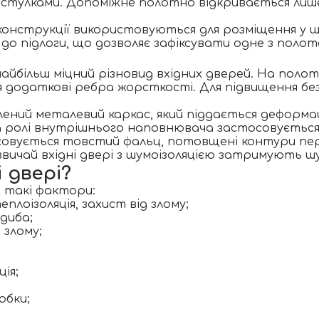
стулками. Допоміжне полотно відкривається лише 
 конструкції використовуються для розміщення у
о підлоги, що дозволяє зафіксувати одне з полот
айбільш міцний різновид вхідних дверей. На пол
 додаткові ребра жорсткості. Для підвищення бе
ений металевий каркас, який піддається деформац
 ролі внутрішнього наповнювача застосовується
совується товстий фальц, потовщені контури пе
вичай вхідні двері з шумоізоляцією затримують шу
 двері?
 такі фактори:
плоізоляція, захист від злому;
диба;
 злому;
ія;
обки;