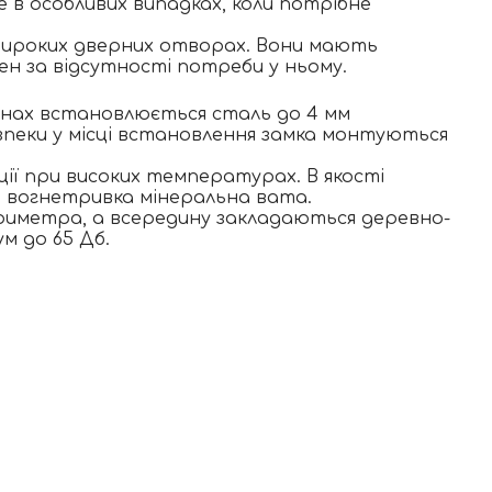
в особливих випадках, коли потрібне
 широких дверних отворах. Вони мають
ен за відсутності потреби у ньому.
отнах встановлюється сталь до 4 мм
зпеки у місці встановлення замка монтуються
ії при високих температурах. В якості
 вогнетривка мінеральна вата.
риметра, а всередину закладаються деревно-
м до 65 Дб.