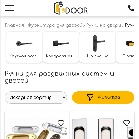
Главная
Фурнитура для дверей
Ручки на двери
Ручки
Круглая розетка
Квадратная розетка
На планке
С вста
Ручки для раздвижных систем и
дверей
Фильтра