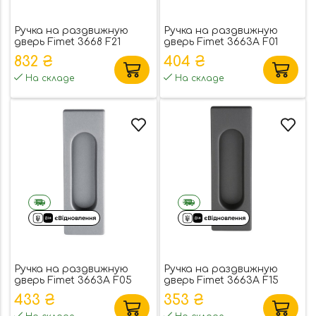
Ручка на раздвижную
Ручка на раздвижную
дверь Fimet 3668 F21
дверь Fimet 3663A F01
никель (46922)
полированная латунь
832 ₴
404 ₴
(53910)
На складе
На складе
Ручка на раздвижную
Ручка на раздвижную
дверь Fimet 3663A F05
дверь Fimet 3663A F15
мат хром (53906)
антрацит (53908)
433 ₴
353 ₴