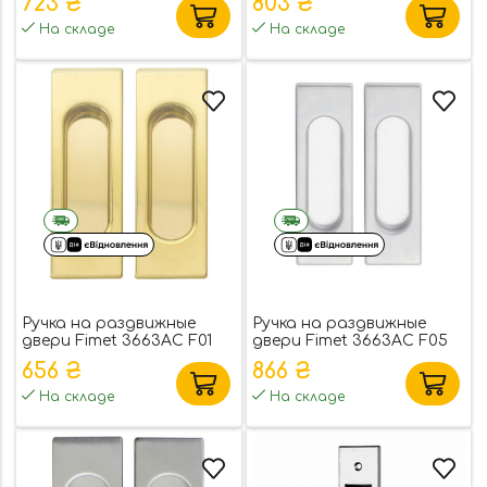
723 ₴
803 ₴
На складе
На складе
Ручка на раздвижные
Ручка на раздвижные
двери Fimet 3663AC F01
двери Fimet 3663AC F05
полированная латунь
матовый хром (комплект)
656 ₴
866 ₴
(комплект) (33286)
(33288)
На складе
На складе