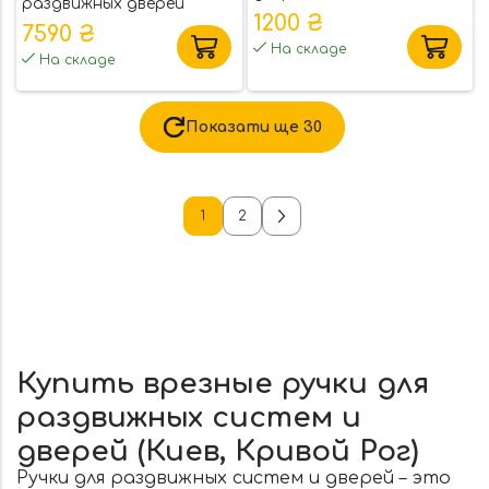
раздвижных дверей
матовая античная
1200 ₴
латунь (37619)
7590 ₴
На складе
На складе
Показати ще
30
1
2
Купить врезные ручки для
раздвижных систем и
дверей (Киев, Кривой Рог)
Ручки для раздвижных систем и дверей – это