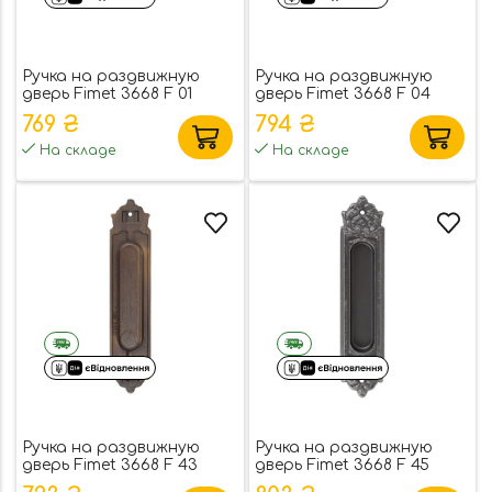
Ручка на раздвижную
Ручка на раздвижную
дверь Fimet 3668 F 01
дверь Fimet 3668 F 04
полированная латунь
хром (40797)
769 ₴
794 ₴
(41035)
На складе
На складе
Ручка на раздвижную
Ручка на раздвижную
дверь Fimet 3668 F 43
дверь Fimet 3668 F 45
матовая бронза (41036)
античное железо (47068)