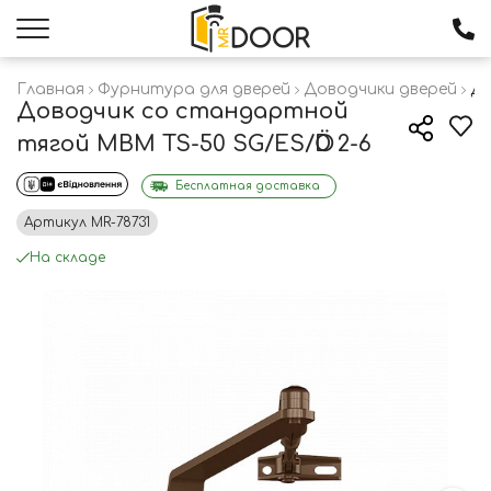
Главная
Фурнитура для дверей
Доводчики дверей
До
Доводчик со стандартной
тягой MBM TS-50 SG/ES/ӦD 2-6
Бесплатная доставка
Артикул
MR-78731
На складе