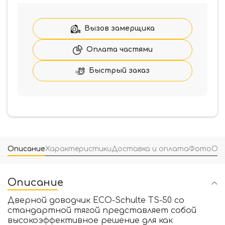
Вызов замерщика
Оплата частями
Быстрый заказ
Описание
Характеристики
Доставка и оплата
Фото
От
Описание
Дверной доводчик ECO-Schulte TS-50 со
стандартной тягой представляет собой
высокоэффективное решение для как