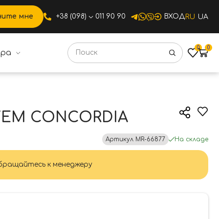
ните мне
+38 (098)
011 90 90
ВХОД
RU
UA
0
0
ура
M CONCORDIA
STEM CONCORDIA
Артикул
MR-66877
На складе
ращайтесь к менеджеру