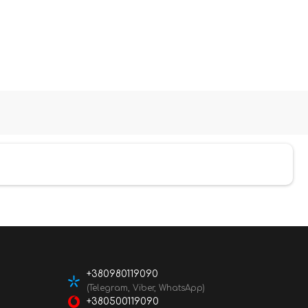
+380980119090
(Telegram, Viber, WhatsApp)
+380500119090