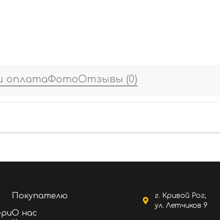
и оплата
Фото
Отзывы
(0)
Покупателю
г. Кривой Рог,
ул. Летчиков 9
ери
О нас