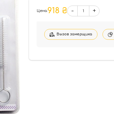
918 ₴
-
+
Цена:
Количество
товара
FANTOM
Doorstop
Монтажный
Вызов замерщика
набор
для
дверного
стопора
стальной