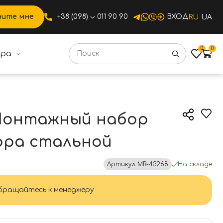
ните мне
+38 (098)
011 90 90
ВХОД
RU
UA
0
0
ура
а стальной
Монтажный набор
ора стальной
Артикул
MR-43268
На складе
ращайтесь к менеджеру