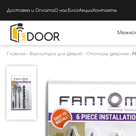
Доставка и Оплата
О нас
Блог
Акции
Контакты
Межко
Главная
Фурнитура для дверей
Стопоры дверные
F