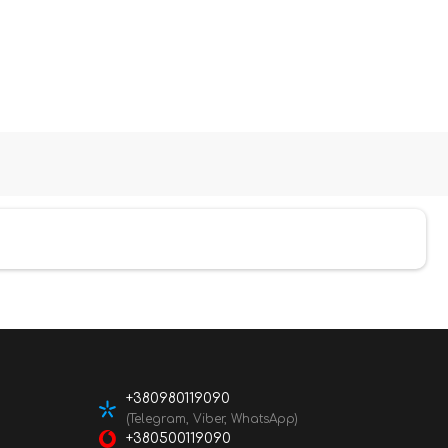
+380980119090
(Telegram, Viber, WhatsApp)
+380500119090