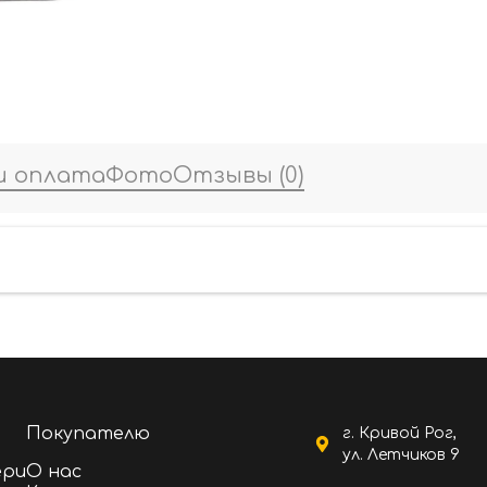
и оплата
Фото
Отзывы
(0)
Покупателю
г. Кривой Рог,
ул. Летчиков 9
ери
О нас