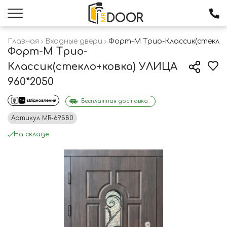
Главная
Входные двери
Форт-М Трио-Классик(стекло+
Форт-М Трио-
Классик(стекло+ковка) УЛИЦА
960*2050
Бесплатная доставка
Артикул
MR-69580
На складе