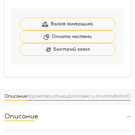
Форт-
М
Трио-
Классик(стекло+ко
Вызов замерщика
УЛИЦА
960*2050
Оплата частями
Быстрый заказ
Описание
Характеристики
Доставка и оплата
Фото
От
Описание