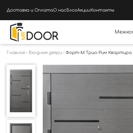
Доставка и Оплата
О нас
Блог
Акции
Контакты
Межко
Главная
Входные двери
Форт-М Трио-Рим Квартира 