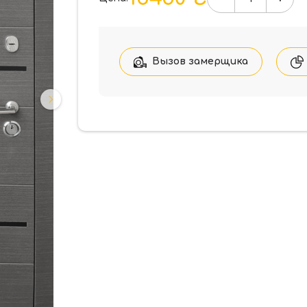
Количество
товара
Форт-
М
Трио-
Вызов замерщика
Рим
Квартира
960*2050