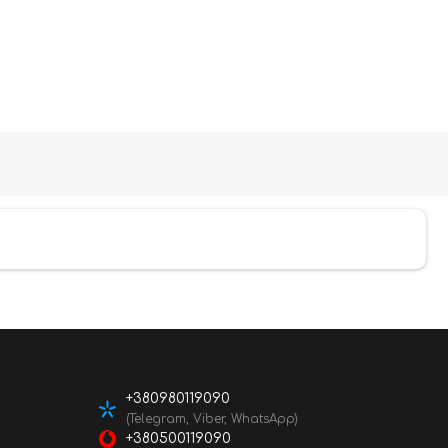
+380980119090
(Telegram, Viber, WhatsApp)
+380500119090