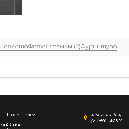
и оплата
Фото
Отзывы
(0)
Фурнитура
Покупателю
г. Кривой Рог,
ул. Летчиков 9
ери
О нас