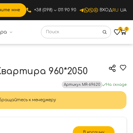
ните мне
+38 (098)
011 90 90
ВХОД
RU
UA
0
0
ура
вартира 960*2050
Артикул
MR-69620
На складе
ращайтесь к менеджеру
В корзину