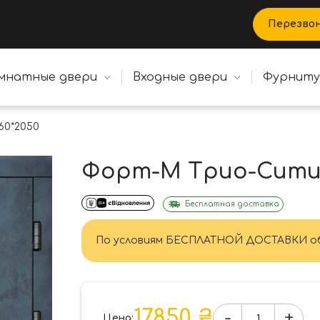
Перезво
мнатные двери
Входные двери
Фурнит
60*2050
Форт-М Трио-Сити 
Бесплатная доставка
По условиям БЕСПЛАТНОЙ ДОСТАВКИ об
17850 ₴
-
+
Цена: