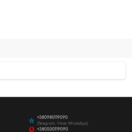
+380980119090
(Telegram, Viber, WhatsApp)
+380500119090