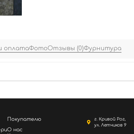
и оплата
Фото
Отзывы
(0)
Фурнитура
Покупателю
г. Кривой Рог,
ул. Летчиков 9
ери
О нас