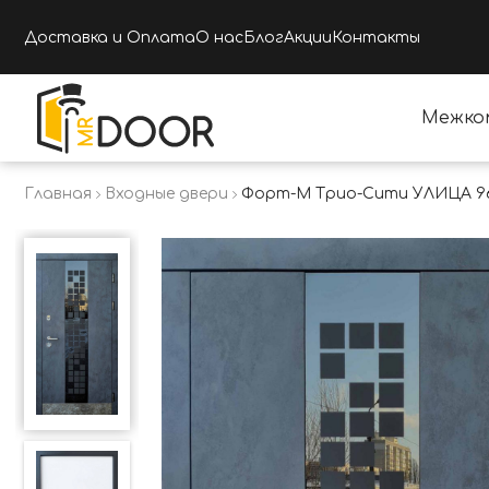
Доставка и Оплата
О нас
Блог
Акции
Контакты
Межко
Главная
Входные двери
Форт-М Трио-Сити УЛИЦА 9