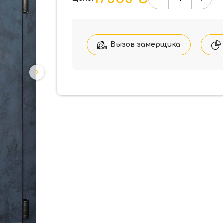
Количество
товара
Форт-
М
Трио-
Вызов замерщика
Сити
УЛИЦА
960*2050