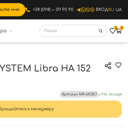
ните мне
+38 (098)
011 90 90
ВХОД
RU
UA
0
0
ура
ibra HA 152 RO12 CR хром
YSTEM Libra HA 152
Артикул
MR-68383
На складе
ращайтесь к менеджеру