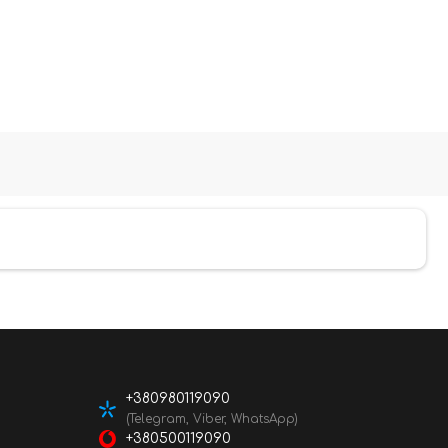
+380980119090
(Telegram, Viber, WhatsApp)
+380500119090