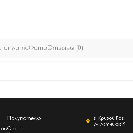
и оплата
Фото
Отзывы
(0)
Покупателю
г. Кривой Рог,
ул. Летчиков 9
ери
О нас