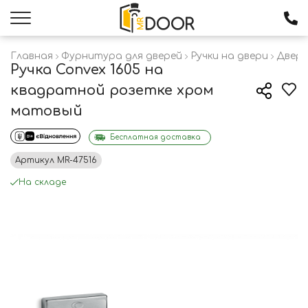
Главная
Фурнитура для дверей
Ручки на двери
Дверн
Ручка Convex 1605 на
квадратной розетке хром
матовый
Бесплатная доставка
Артикул
MR-47516
На складе