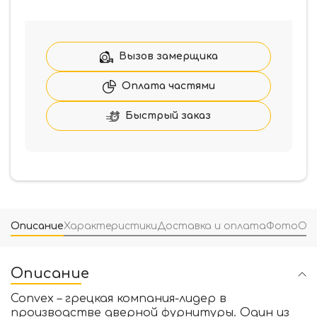
Ручка
Convex
1605
на
Вызов замерщика
квадратной
розетке
Оплата частями
хром
матовый
Быстрый заказ
Описание
Характеристики
Доставка и оплата
Фото
От
Описание
Convex – грецкая компания-лидер в
производстве дверной фурнитуры. Один из