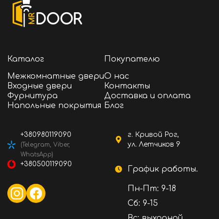
магазине Mr Door с быстрой доставкой в
Кривой Рог, Киев, Днепр, Львов, Одессу,
Запорожье, Чернигов и другие города.
Каталог
Покупателю
Межкомнатные двери
О нас
Входные двери
Контакты
Фурнитура
Доставка и оплата
Напольные покрытия
Блог
+380980119090
г. Кривой Рог,
ул. Летчиков 9
(Telegram, Viber,
WhatsApp)
+380500119090
График работы.
Пн-Пт: 9-18
Сб: 9-15
Вс: выходной