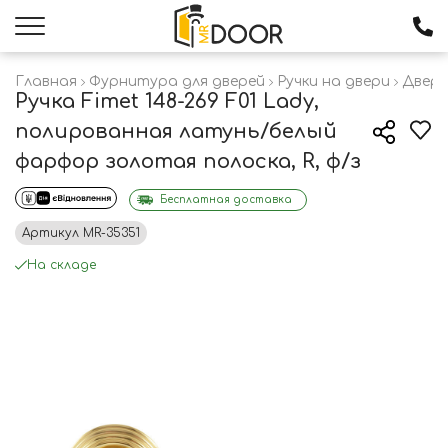
Главная
Фурнитура для дверей
Ручки на двери
Дверн
Ручка Fimet 148-269 F01 Lady,
полированная латунь/белый
фарфор золотая полоска, R, ф/з
Бесплатная доставка
Артикул
MR-35351
На складе