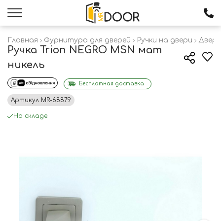
Главная
Фурнитура для дверей
Ручки на двери
Дверн
Ручка Trion NEGRO MSN мат
никель
Бесплатная доставка
Артикул
MR-68879
На складе