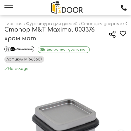
Главная
Фурнитура для дверей
Стопоры дверные
Ст
Стопор M&T Maximal 003376
хром мат
Бесплатная доставка
Артикул
MR-68639
На складе