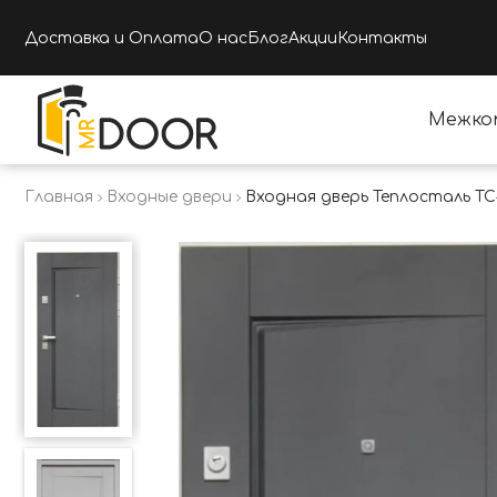
Доставка и Оплата
О нас
Блог
Акции
Контакты
Межко
Главная
Входные двери
Входная дверь Теплосталь ТС4