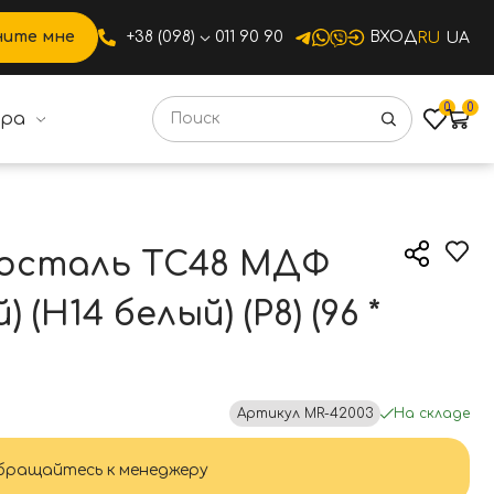
ните мне
+38 (098)
011 90 90
ВХОД
RU
UA
0
0
ура
лосталь ТС48 МДФ
(Н14 белый) (Р8) (96 *
Артикул
MR-42003
На складе
ращайтесь к менеджеру