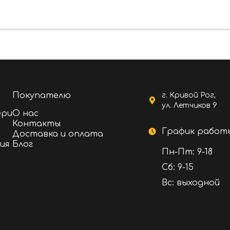
ить в магазине Mr Door с быстрой доставкой в
апорожье, Чернигов. Они отлично подойдут для
воим прочным и влагостойким свойствам.
Покупателю
г. Кривой Рог,
ул. Летчиков 9
ери
О нас
Контакты
График работ
Доставка и оплата
ия
Блог
Пн-Пт: 9-18
Сб: 9-15
Вс: выходной