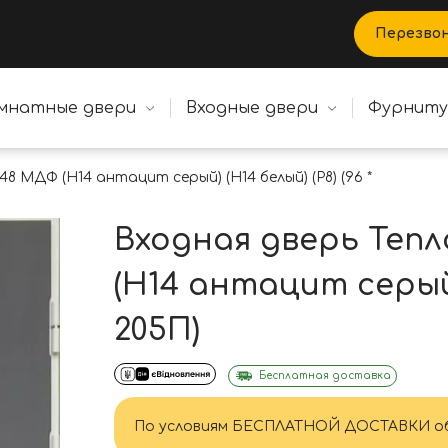
Перезво
мнатные двери
Входные двери
Фурнит
8 МДФ (Н14 антацит серый) (Н14 белый) (Р8) (96 * 205П)
Входная дверь Теп
(Н14 антацит серый) 
205П)
Бесплатная доставка
По условиям БЕСПЛАТНОЙ ДОСТАВКИ об