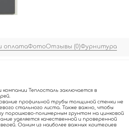
и оплата
Фото
Отзывы
(0)
Фурнитура
и компании Теплосталь заключается в
рей.
зование профильной трубы толщиной стенки не
евого стального листа. Также важно, чтобы
ку порошково-полимерным грунтом на цинковой
имание уделяется качественной и проверенной
дверей. Одним из наиболее важных критериев