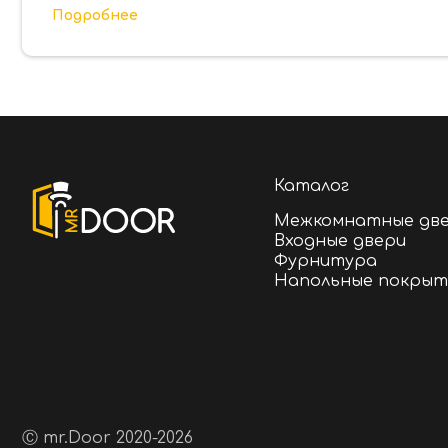
при выборе входной двери является ее вес.
Подробнее
Входные двери Теплосталь легко можно куп
Кривой Рог, Киев, Днепр, Львов, Одессу, З
установки в любом помещении благодаря с
Каталог
Межкомнатные дв
Входные двери
Фурнитура
Напольные покрыт
Ⓒ mr.Door 2020-2026