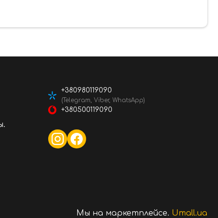
+380980119090
(Telegram, Viber, WhatsApp)
+380500119090
ы.
Мы на маркетплейсе.
Umall.ua