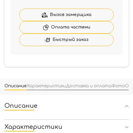
накладка
Fadex
Veronika
Вызов замерщика
102V
Оплата частями
Быстрый заказ
Описание
Характеристики
Доставка и оплата
Фото
От
Описание
Характеристики