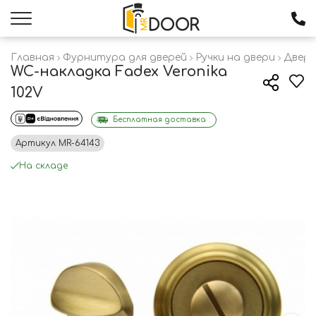
Главная
Фурнитура для дверей
Ручки на двери
Дверн
WC-накладка Fadex Veronika
102V
Бесплатная доставка
Артикул
MR-64143
На складе