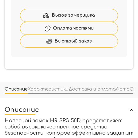
МВМ
навесной
из
Вызов замерщика
стали
HR-
Оплата частями
SP3-
50D
Быстрый заказ
Описание
Характеристики
Доставка и оплата
Фото
От
Описание
Навесной замок HR-SP3-50D представляет
собой высококачественное средство
безопасности, которое эффективно защитит