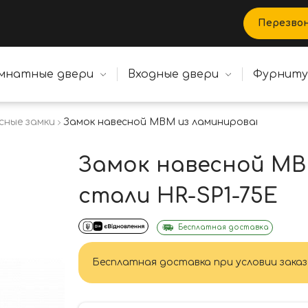
Перезво
мнатные двери
Входные двери
Фурнит
сные замки
Замок навесной МВМ из ламинированой стали
Замок навесной МВ
стали HR-SP1-75E
Бесплатная доставка
Бесплатная доставка при условии заказ