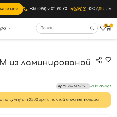
ните мне
+38 (098)
011 90 90
ВХОД
RU
UA
0
0
ура
 HR-SP1-75E
М из ламинированой
Артикул
MR-78913
На складе
а на сумму от 2500 грн и полной оплаты товара.