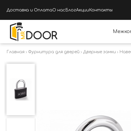
Доставка и Оплата
О нас
Блог
Акции
Контакты
Межко
Главная
Фурнитура для дверей
Дверные замки
Наве