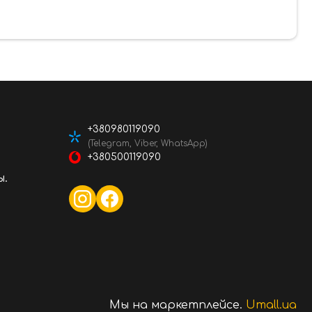
+380980119090
(Telegram, Viber, WhatsApp)
+380500119090
ы.
Мы на маркетплейсе.
Umall.ua