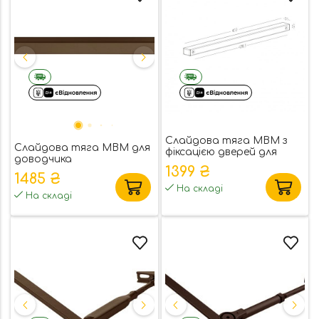
Слайдова тяга MBM з
Слайдова тяга MBM для
фіксацією дверей для
доводчика
доводчика
1399 ₴
1485 ₴
На складі
На складі