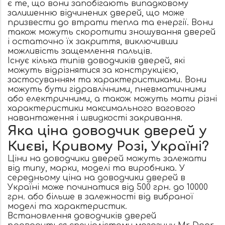
є те, що вони запобігають випадковому
залишенню відчинених дверей, що може
призвести до втрати тепла та енергії. Вони
також можуть скоротити зношування дверей
і остаточно їх закриття, виключивши
можливість защемлення пальців.
Існує кілька типів доводчиків дверей, які
можуть відрізнятися за конструкцією,
застосуванням та характеристиками. Вони
можуть бути гідравлічними, пневматичними
або електричними, а також можуть мати різні
характеристики максимального вагового
навантаження і швидкості закривання.
Яка ціна доводчик дверей у
Києві, Кривому Розі, Україні?
Ціни на доводчики дверей можуть залежати
від типу, марки, моделі та виробника. У
середньому ціна на доводчики дверей в
Україні може починатися від 500 грн. до 10000
грн. або більше в залежності від вибраної
моделі та характеристик.
Встановлення доводчиків дверей