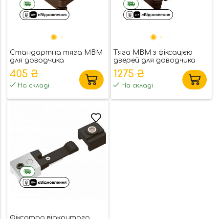
Стандартна тяга MBM
Тяга MBM з фіксацією
для доводчика
дверей для доводчика
405 ₴
1275 ₴
На складі
На складі
Фіксатор відкритого