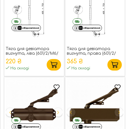
Тяга для девіатора
Тяга для девіатора
вигнута, ліва (601/2/М6/
вигнута, права (601/2/
В/D)
М6/В/S)
220 ₴
365 ₴
На складі
На складі