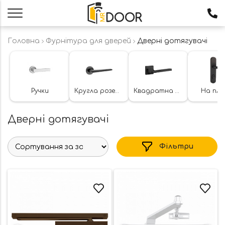
Головна
Фурнітура для дверей
Дверні дотягувачі
Ручки
Кругла розетка
Квадратна розетка
На пла
Дверні дотягувачі
Фільтри