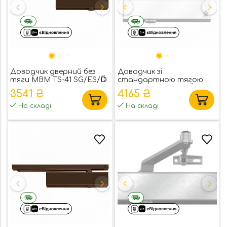
Доводчик дверний без
Доводчик зі
тяги MBM TS-41 SG/ES/ӦD
стандартною тягою
1-4
MBM TS-50 SG/ES/ӦD 2-6
3541 ₴
4165 ₴
На складі
На складі