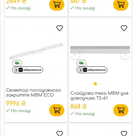
2849 ₴
667 ₴
На складі
На складі
Селектор послідовного
Слайдова тяга MBM для
закриття MBM ECO
доводчика TS-61
Schulte SR III
9996 ₴
868 ₴
На складі
На складі