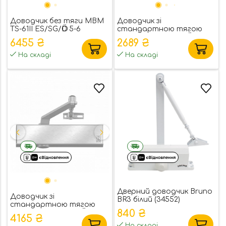
Доводчик без тяги MBM
Доводчик зі
TS-61ІІ ES/SG/ӦD 5-6
стандартною тягою
MBM TS-20 SG/ES/ӦD 2/3/5
6455 ₴
2689 ₴
На складі
На складі
Дверний доводчик Bruno
Доводчик зі
BR3 білий (34552)
стандартною тягою
840 ₴
MBM TS-50 SG/ES/ӦD 1-5
4165 ₴
На складі