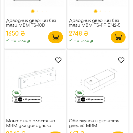
Доводчик дверний без
Доводчик дверний без
тяги MBM TS-10D
тяги MBM TS-11F EN2-5
EN2/3/4
1650 ₴
2748 ₴
На складі
На складі
Монтажна пластина
Обмежувач відкриття
MBM для доводчика
дверей MBM