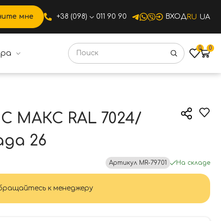
ните мне
+38 (098)
011 90 90
ВХОД
RU
UA
0
0
ура
С МАКС RAL 7024/
да 26
Артикул
MR-79701
На складе
ращайтесь к менеджеру