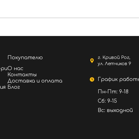
оразрыв
ойкая порошковая краска RAL 7016, 7024, медь
Покупателю
г. Кривой Рог,
ул. Летчиков 9
ери
О нас
Контакты
График работ
Доставка и оплата
я вата
ия
Блог
Пн-Пт: 9-18
Сб: 9-15
Вс: выходной
 или аналоги
елия в собственных цехах, используя