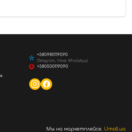
+380980119090
(Telegram, Viber, WhatsApp)
+380500119090
ы.
Мы на маркетплейсе.
Umall.ua