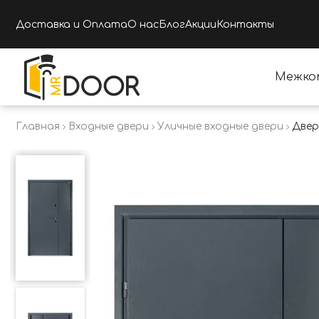
Доставка и Оплата
О нас
Блог
Акции
Контакты
Межко
Главная
Входные двери
Уличные входные двери
Двер