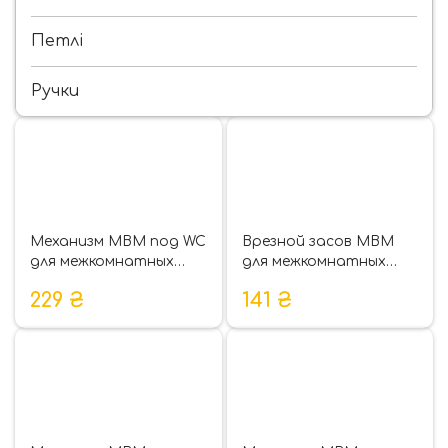
700 x 2000мм, 800 x 2000мм, 900 x 2000мм дают
возможность легко подобрать полотно под
Петлі
любой проем. Особенно удобно будет
подбирать под двустворчатые двери, когда
ширина проема идет более 1050 мм.
Ручки
Механизм МВМ под WC
Врезной засов МВМ
для межкомнатных
для межкомнатных
дверей P-2056
дверей P-100
229
₴
141
₴