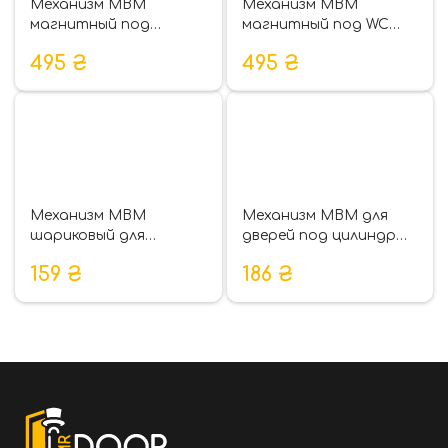
Механизм МВМ
Механизм МВМ
магнитный под
магнитный под WC
цилиндр для
для межкомнатных
495
₴
495
₴
межкомнатных дверей
дверей MG-2056
MG-2056C
Механизм МВМ
Механизм МВМ для
шариковый для
дверей под цилиндр
межкомнатных дверей
M-72 SN
159
₴
186
₴
MB-100