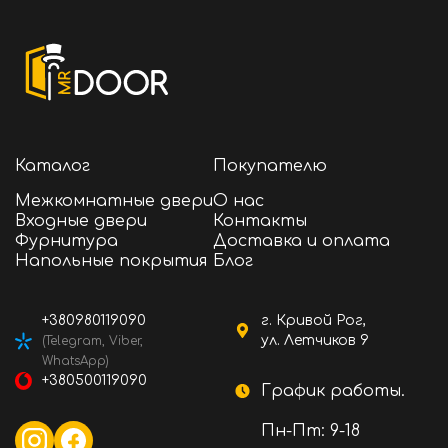
выбором для различных типов дверей.
Широкий выбор цветов покрытия:
Существует широкий выбор цветов
покрытия, что позволяет подобрать петли в
соответствии с интерьером и требованиями
дизайна, включая незаметные варианты или
контрастные акценты.
Обобщая занавес H-100 от LINDE является
Каталог
Покупателю
надежным и эстетическим решением для
крепления дверей, которое сочетает в себе
Межкомнатные двери
О нас
качество, удобство в использовании и
Входные двери
Контакты
эстетичный вид.
Фурнитура
Доставка и оплата
Напольные покрытия
Блог
+380980119090
г. Кривой Рог,
ул. Летчиков 9
(Telegram, Viber,
WhatsApp)
+380500119090
График работы.
Пн-Пт: 9-18