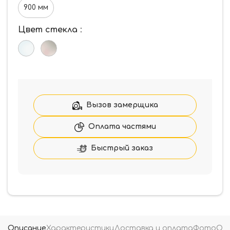
900 мм
Цвет стекла
:
Вызов замерщика
Оплата частями
Быстрый заказ
Описание
Характеристики
Доставка и оплата
Фото
От