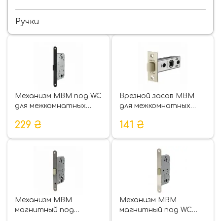
Ручки
Механизм МВМ под WC
Врезной засов МВМ
для межкомнатных
для межкомнатных
дверей P-2056
дверей P-100
229
₴
141
₴
Механизм МВМ
Механизм МВМ
магнитный под
магнитный под WC
цилиндр для
для межкомнатных