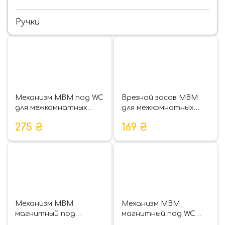
Ручки
Механизм МВМ под WC
Врезной засов МВМ
для межкомнатных
для межкомнатных
дверей P-2056
дверей P-100
275
₴
169
₴
Механизм МВМ
Механизм МВМ
магнитный под
магнитный под WC
цилиндр для
для межкомнатных