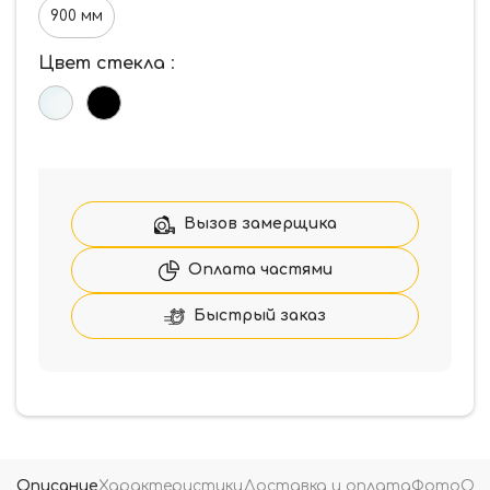
900 мм
Цвет стекла
:
Вызов замерщика
Оплата частями
Быстрый заказ
Описание
Характеристики
Доставка и оплата
Фото
От