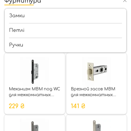
Фурнитура
Замки
Петлі
Ручки
Механизм МВМ под WC
Врезной засов МВМ
для межкомнатных
для межкомнатных
дверей P-2056
дверей P-100
229
₴
141
₴