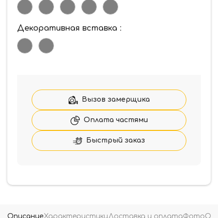
Декоративная вставка
:
Вызов замерщика
Оплата частями
Быстрый заказ
Описание
Характеристики
Доставка и оплата
Фото
От