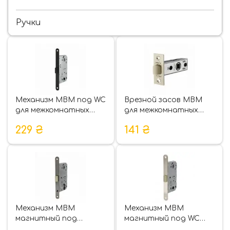
Ручки
Механизм МВМ под WC
Врезной засов МВМ
для межкомнатных
для межкомнатных
дверей P-2056
дверей P-100
229
₴
141
₴
Механизм МВМ
Механизм МВМ
магнитный под
магнитный под WC
цилиндр для
для межкомнатных