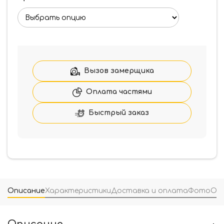
Вызов замерщика
Оплата частями
Быстрый заказ
Описание
Характеристики
Доставка и оплата
Фото
От