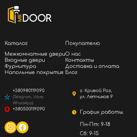
дизайн и высокую функциональность. Эта
дверь станет акцентом в вашем интерьере,
придавая ему элегантность и современный
вид.
Двери межкомнатные Rodos можно купить в
магазине Mr Door со быстрой доставкой в ​​
Кривой Рог, Киев, Днепр, Львов, Одессу,
Каталог
Покупателю
Запорожье, Чернигов. Они отлично подойдут
для установки в любом помещении, включая
Межкомнатные двери
О нас
ванные комнаты и санузлы, благодаря своим
Входные двери
Контакты
прочным и влагостойким свойствам.
Фурнитура
Доставка и оплата
Напольные покрытия
Блог
+380980119090
г. Кривой Рог,
ул. Летчиков 9
(Telegram, Viber,
WhatsApp)
+380500119090
График работы.
Пн-Пт: 9-18
Сб: 9-15