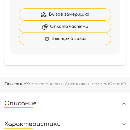
М
Эконом+притвор-
Дуэт
Вызов замерщика
Квартира
860*2050
Оплата частями
Быстрый заказ
Описание
Характеристики
Доставка и оплата
Фото
От
Описание
Характеристики