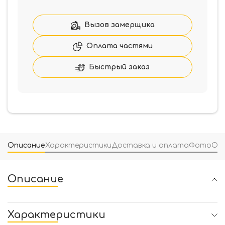
М
Эконом+притвор-
РЕГИОН
Вызов замерщика
Арка
Улица
Оплата частями
860*2050
Быстрый заказ
Описание
Характеристики
Доставка и оплата
Фото
От
Описание
Характеристики