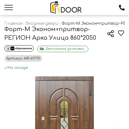
Главная
Входные двери
Форт-М Эконом+притвор-РЕГИ
Форт-М Эконом+притвор-
РЕГИОН Арка Улица 860*2050
Бесплатная доставка
Артикул
MR-69701
На складе