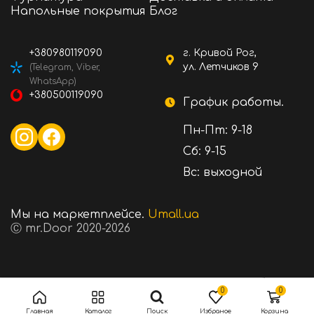
Напольные покрытия
Блог
+380980119090
г. Кривой Рог,
ул. Летчиков 9
(Telegram, Viber,
WhatsApp)
+380500119090
График работы.
Пн-Пт: 9-18
Сб: 9-15
Вс: выходной
Мы на маркетплейсе.
Umall.ua
Ⓒ mr.Door 2020-2026
12950 ₴
Стоимость:
В корзину
0
0
Главная
Каталог
Поиск
Избраное
Корзина