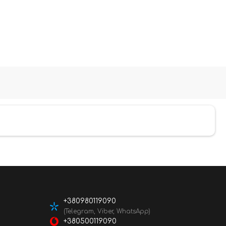
+380980119090
(Telegram, Viber, WhatsApp)
+380500119090