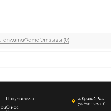
и оплата
Фото
Отзывы
(0)
Покупателю
г. Кривой Рог,
ул. Летчиков 9
ери
О нас