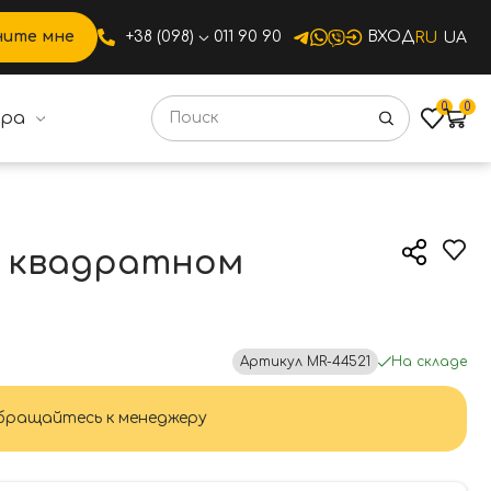
ните мне
+38 (098)
011 90 90
ВХОД
RU
UA
0
0
ура
 квадратном основании
на квадратном
Артикул
MR-44521
На складе
ращайтесь к менеджеру