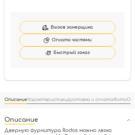
товара
Комплект
петель
врезных
Rodos
Вызов замерщика
PV
100
Оплата частями
*
70
Быстрый заказ
(2
шт.)
Описание
Характеристики
Доставка и оплата
Фото
От
Описание
Дверную фурнитура Rodos можно легко