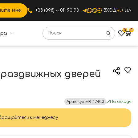
ните мне
+38 (098)
011 90 90
ВХОД
RU
UA
0
0
ура
здвижных дверей Profilo
я раздвижных дверей
Артикул
MR-47400
На складе
ращайтесь к менеджеру