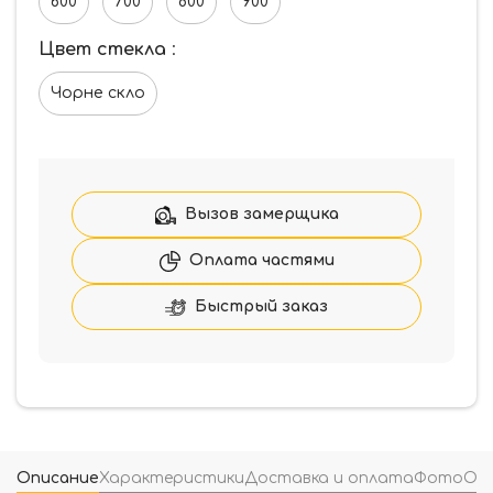
600
700
800
900
Цвет стекла
:
Чорне скло
Вызов замерщика
Оплата частями
Быстрый заказ
Описание
Характеристики
Доставка и оплата
Фото
От