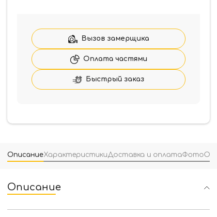
Накладка
Elephant
цилиндрическая
PZ
Вызов замерщика
нержавеющая
сталь
Оплата частями
Быстрый заказ
Описание
Характеристики
Доставка и оплата
Фото
От
Описание