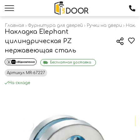
Главная
Фурнитура для дверей
Ручки на двери
Накла
Накладка Elephant
цилиндрическая PZ
нержавеющая сталь
Бесплатная доставка
Артикул
MR-67227
На складе