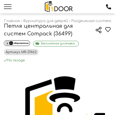
Главная
Фурнитура для дверей
Раздвижные системы 
Петля центральная для
систем Compack (36499)
Бесплатная доставка
Артикул
MR-37462
На складе