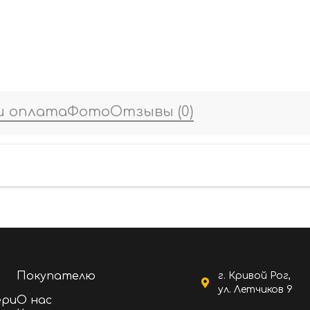
и оплата
Фото
Отзывы
(0)
Покупателю
г. Кривой Рог,
ул. Летчиков 9
ери
О нас