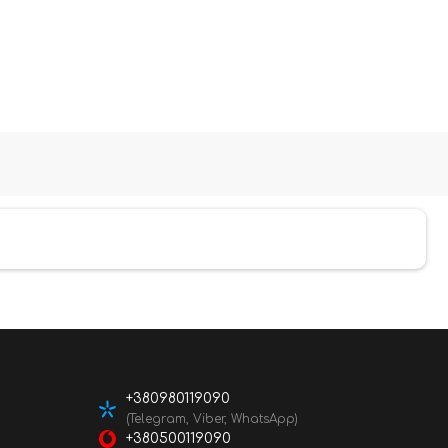
+380980119090
(Telegram, Viber, WhatsApp)
+380500119090