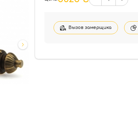
Количество
товара
Ручка
дверная
Fadex
Вызов замерщика
Samantha
116D