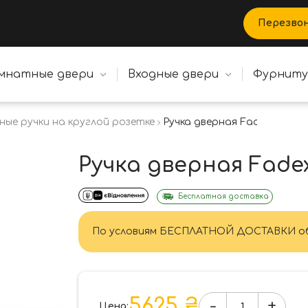
Перезво
мнатные двери
Входные двери
Фурнит
ные ручки на круглой розетке
Ручка дверная Fadex Saman
Ручка дверная Fade
Бесплатная доставка
По условиям БЕСПЛАТНОЙ ДОСТАВКИ об
5625 ₴
-
+
Цена: