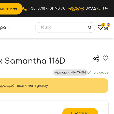
ните мне
+38 (098)
011 90 90
ВХОД
RU
UA
0
0
ура
tha 116D
x Samantha 116D
Артикул
MR-49404
На складе
ращайтесь к менеджеру
В корзину