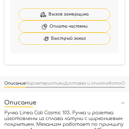
Linea
Cali
Cosmic
Вызов замерщика
103
,
Оплата частями
золото
полированное
Быстрый заказ
Описание
Характеристики
Доставка и оплата
Фото
От
Описание
Ручка Linea Cali Cosmic 103. Ручка и розетка
изготовлены из сплава латуни с циркониевым
покрытием. Механизм работает по принципу