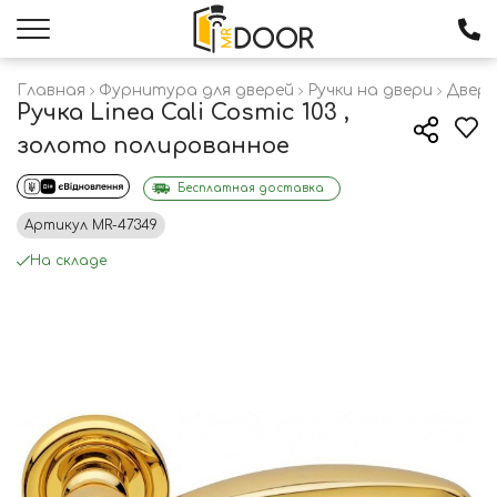
Главная
Фурнитура для дверей
Ручки на двери
Дверн
Ручка Linea Cali Cosmic 103 ,
золото полированное
Бесплатная доставка
Артикул
MR-47349
На складе