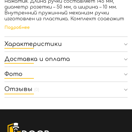
нажатия. Длина ручки составляет 145 мм,
диаметр розетки – 50 мм, а ширина – 10 мм.
Внутренний пружинный механизм ручки
изготовлен из пластика. Комплект содержит
монтажную крепь. Ручка предназначена для
Подробнее
межкомнатной двери толщиной 44 мм.
Дверную фурнитуру Linea Cali можно купить в
магазине Mr Door с быстрой доставкой в
Характеристики
Кривой Рог, Киев, Днепр, Львов, Одессу,
Запорожье, Чернигов и другие города.
Доставка и оплата
Фото
Отзывы
(0)