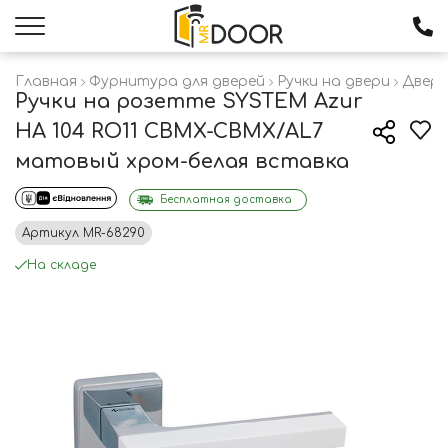
Главная
Фурнитура для дверей
Ручки на двери
Дверн
Ручки на розетте SYSTEM Azur
HA 104 RO11 CBMX-CBMX/AL7
матовый хром-белая вставка
Бесплатная доставка
Артикул
MR-68290
На складе