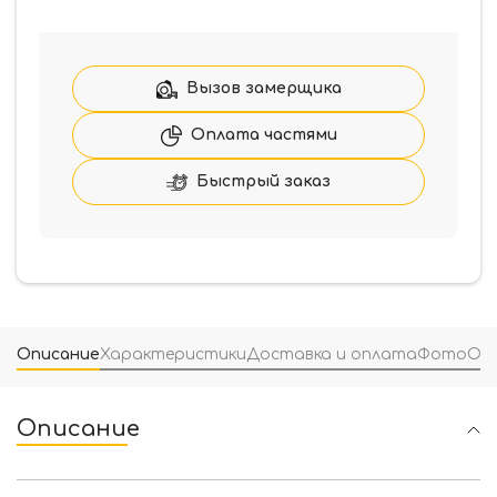
Ручки
на
розетте
SYSTEM
Вызов замерщика
Tara
HA
Оплата частями
161
RO11
Быстрый заказ
NBMX
матовый
нікель
браш
Описание
Характеристики
Доставка и оплата
Фото
От
Описание