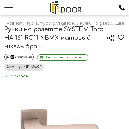
Главная
Фурнитура для дверей
Ручки на двери
Дверн
Ручки на розетте SYSTEM Tara
HA 161 RO11 NBMX матовый
нікель браш
Бесплатная доставка
Артикул
MR-68490
На складе