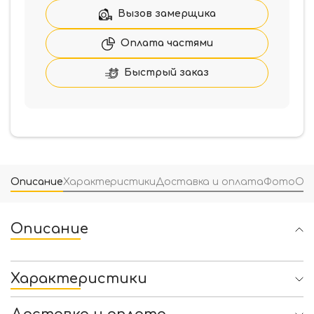
AL6
Вызов замерщика
Оплата частями
Быстрый заказ
Описание
Характеристики
Доставка и оплата
Фото
От
Описание
Характеристики