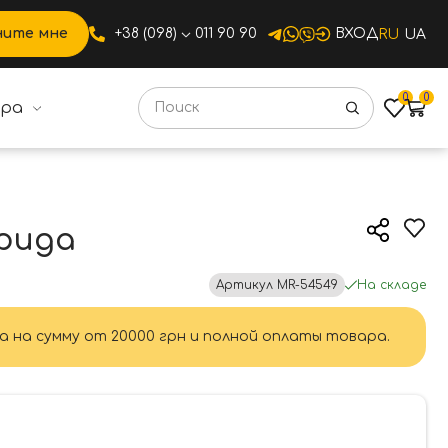
ните мне
+38 (098)
011 90 90
ВХОД
RU
UA
0
0
ура
рида
Артикул
MR-54549
На складе
а на сумму от 20000 грн и полной оплаты товара.