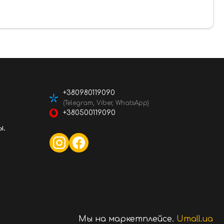
+380980119090
(Telegram, Viber, WhatsApp)
+380500119090
ы.
Мы на маркетплейсе.
Umall.ua