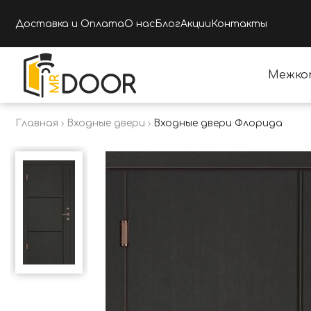
Доставка и Оплата
О нас
Блог
Акции
Контакты
Межко
Главная
Входные двери
Входные двери Флорида