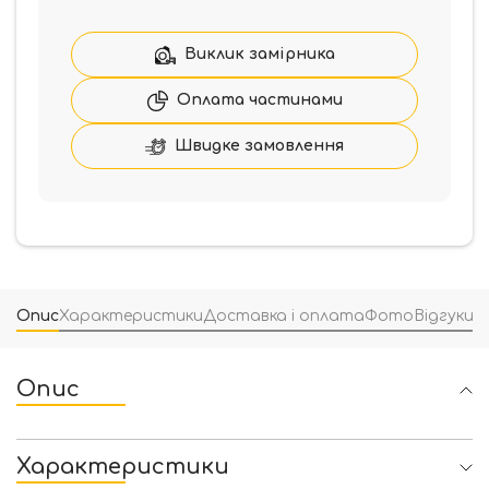
розетці
RDA
Insert,
Виклик замірника
хром
(58656)
Оплата частинами
кількість
Швидке замовлення
Опис
Характеристики
Доставка і оплата
Фото
Відгуки
(
Опис
Характеристики