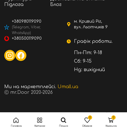
Підлога
Блог
+380980119090
м. Кривий Ріг,
вул. Льотчиків 9
(Telegram, Viber,
WhatsApp)
+380500119090
Графік роботи.
Пн-Пт: 9-18
Сб: 9-15
Нд: вихідний
Ми на маркетплейсі.
Umall.ua
Ⓒ mr.Door 2020-2026
1200 ₴
Вартість:
В кошик
0
0
Головна
Каталог
Пошук
Обране
Корзина