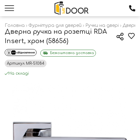
Головна
Фурнітура для дверей
Ручки на двері
Дверні
Дверна ручка на розетці RDA
Insert, хром (58656)
Безкоштовна доставка
Артикул
MR-51084
На складі