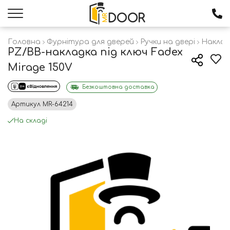
Головна
Фурнітура для дверей
Ручки на двері
Наклад
PZ/BB-накладка під ключ Fadex
Mirage 150V
Безкоштовна доставка
Артикул
MR-64214
На складі