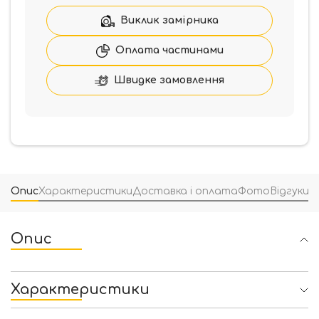
Виклик замірника
Оплата частинами
Швидке замовлення
Опис
Характеристики
Доставка і оплата
Фото
Відгуки
(
Опис
Характеристики