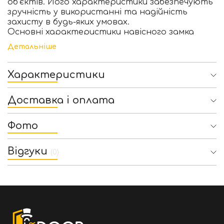
об’єктів. Його характеристики забезпечують
зручність у використанні та надійність
захисту в будь-яких умовах.
Основні характеристики навісного замка
54TI/40:
Детальніше
Матеріал:
Замок виготовлений з
високоякісного алюмінієвого сплаву, який
гарантує легкість і міцність.
Характеристики
Покриття:
Хромоване покриття не тільки
надає замку стильний зовнішній вигляд, але
Доставка і оплата
й забезпечує відмінну корозійну стійкість.
Універсальність:
Замок підійде для захисту
дверей, воріт, шафок, ящиків, вікон та інших
Фото
об’єктів, де потрібний надійний захист.
Погодостійкість:
Замок розроблений для
Відгуки
використання у різних погодних умовах, що
(0)
дозволяє застосовувати його як зовні, так і
всередині приміщень.
Розміри:
Компактність замка робить його
легким у транспортуванні та зберіганні,
при цьому не втрачаючи в ефективності
захисту.
Замок 54TI/40 є чудовим вибором для тих, хто