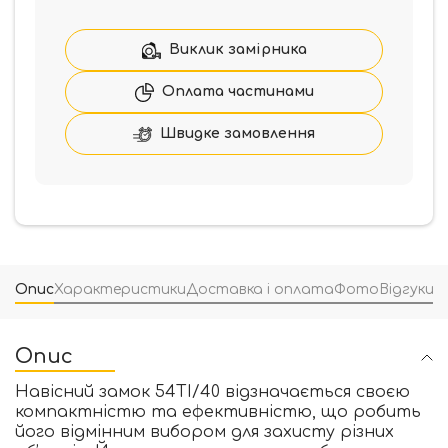
з
алюмінієвого
сплаву
Виклик замірника
54TI/40
кількість
Оплата частинами
Швидке замовлення
Опис
Характеристики
Доставка і оплата
Фото
Відгуки
(
Опис
Навісний замок 54TI/40 відзначається своєю
компактністю та ефективністю, що робить
його відмінним вибором для захисту різних