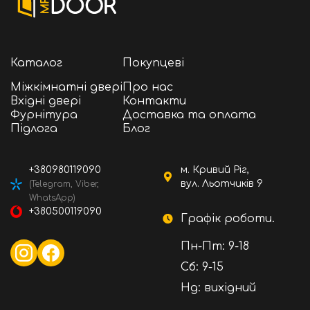
шукає надійний, але не надто громіздкий
замок для загального застосування. Його
дизайн і матеріали роблять його ідеальним
для широкого спектра застосувань,
Каталог
Покупцеві
забезпечуючи захист вашого майна з
мінімальними витратами.
Міжкімнатні двері
Про нас
Вхідні двері
Контакти
Фурнітура
Доставка та оплата
Підлога
Блог
+380980119090
м. Кривий Ріг,
вул. Льотчиків 9
(Telegram, Viber,
WhatsApp)
+380500119090
Графік роботи.
Пн-Пт: 9-18
Сб: 9-15
Нд: вихідний