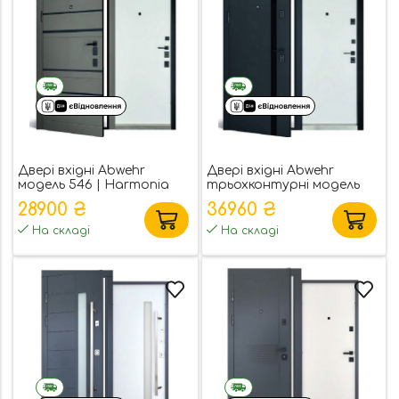
Двері вхідні Abwehr
Двері вхідні Abwehr
модель 546 | Harmonia
трьохконтурні модель
Stella
28900 ₴
36960 ₴
На складі
На складі