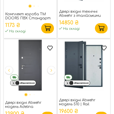
Двері вхідні технічні
Комплект короба ТМ
Abwehr з італійськими
DOORS ПВХ Стандарт
самодовідними петлями
14850 ₴
(міжкімнатний)
TD
1173 ₴
На складі
На складі
Двері вхідні Abwehr
Двері вхідні Abwehr
модель 510 | Rail
модель Adelina
19600 ₴
13900 ₴