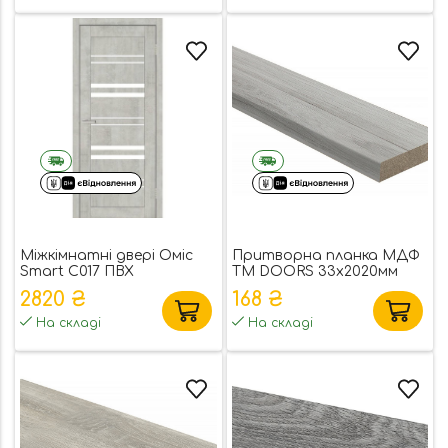
Міжкімнатні двері Оміс
Притворна планка МДФ
Smart С017 ПВХ
ТМ DOORS 33х2020мм
ПВХ
2820 ₴
168 ₴
На складі
На складі