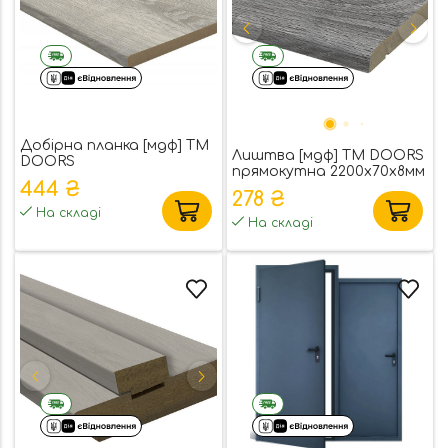
Добірна планка [мдф] ТМ
Лиштва [мдф] ТМ DOORS
DOORS
прямокутна 2200х70х8мм
444 ₴
278 ₴
На складі
На складі