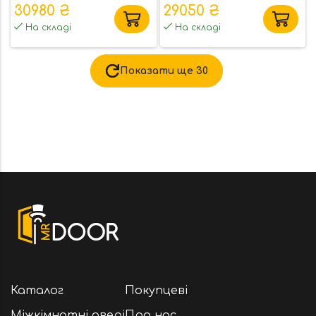
Nordi Glass
Solid Glass
30980 ₴
29050 ₴
На складі
На складі
Показати ще
30
Каталог
Покупцеві
Міжкімнатні двері
Про нас