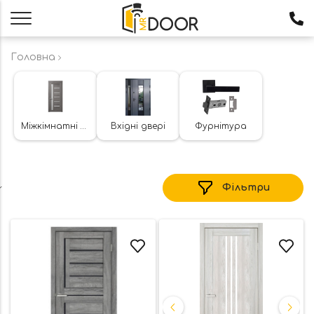
Головна
Міжкімнатні двері
Вхідні двері
Фурнітура
Фільтри