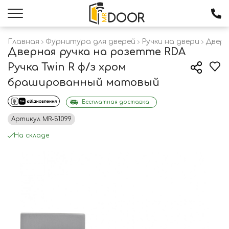
Главная
Фурнитура для дверей
Ручки на двери
Дверн
Дверная ручка на розетте RDA
Ручка Twin R ф/з хром
брашированный матовый
Бесплатная доставка
Артикул
MR-51099
На складе